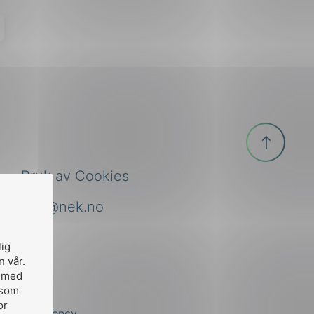
Til
toppen
Bruk av Cookies
nek@nek.no
lig
n vår.
, med
 som
or
by
Stem Agency