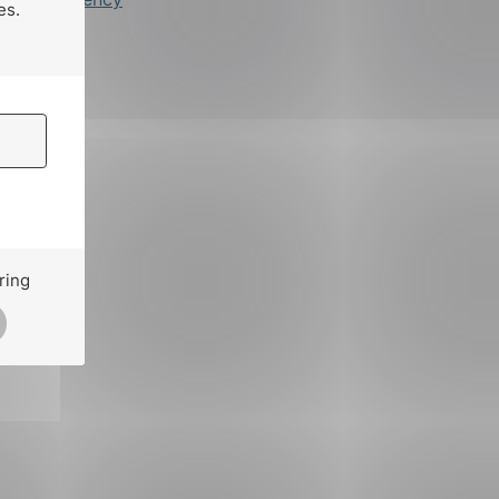
es.
ring