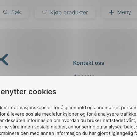
Søk
Meny
Kjøp produkter
narer
ndarder
g
Kontakt oss
ardisering
kapet
Ansatte
darder
e
Kontakt
benytter cookies
er
uker informasjonskapsler for å gi innhold og annonser et person
for å levere sosiale mediefunksjoner og for å analysere trafikke
ler dessuten informasjon om hvordan du bruker nettstedet vårt
erne våre innen sosiale medier, annonsering og analysearbeid,
ombinere den med annen informasjon du har gjort tilgjengelig f
Designed and developed 