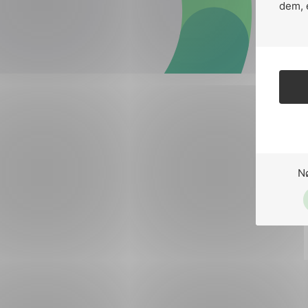
Forsvar og beredskap
dem, 
Industri og automatiseri
Norsk
English
Lavspenning
Maritime elinstallasjoner
Overføring og distribusj
Samferdsel
N
Velferdsteknologi