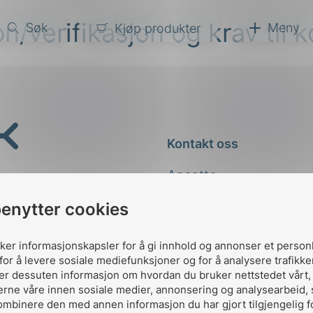
on/verifikasjon og krav til
Søk
Meny
Kjøp produkter
narer
ndarder
g
Kontakt oss
ardisering
kapet
Ansatte
darder
e
Kontakt
benytter cookies
er
uker informasjonskapsler for å gi innhold og annonser et person
for å levere sosiale mediefunksjoner og for å analysere trafikke
ler dessuten informasjon om hvordan du bruker nettstedet vårt
erne våre innen sosiale medier, annonsering og analysearbeid,
ombinere den med annen informasjon du har gjort tilgjengelig f
Designed and developed 