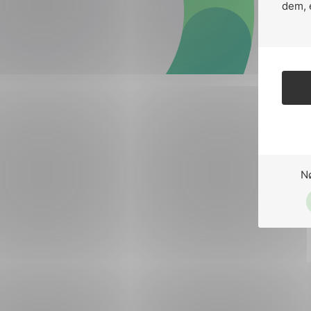
Forsvar og beredskap
dem, 
Industri og automatiseri
Norsk
English
Lavspenning
Maritime elinstallasjoner
Overføring og distribusj
Samferdsel
N
Velferdsteknologi