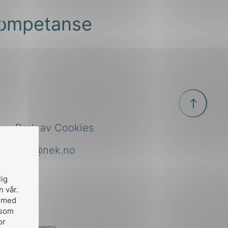
 kompetanse
Til
toppen
Bruk av Cookies
nek@nek.no
lig
n vår.
, med
 som
or
by
Stem Agency