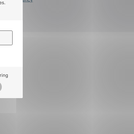
es.
ring