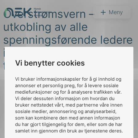
Hopp
Overstrømsvern –
til
NEK
Meny
innhold
utkobling av alle
spenningsførende ledere
i IT-systemer (spørsmål
Vi benytter cookies
Søk
fra vår kunde)
Vi bruker informasjonskapsler for å gi innhold og
annonser et personlig preg, for å levere sosiale
mediefunksjoner og for å analysere trafikken vår.
Vi deler dessuten informasjon om hvordan du
bruker nettstedet vårt, med partnerne våre innen
Til
arer
sosiale medier, annonsering og analysearbeid,
toppen
som kan kombinere den med annen informasjon
arder
du har gjort tilgjengelig for dem, eller som de har
apet
samlet inn gjennom din bruk av tjenestene deres.