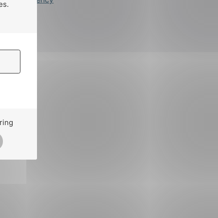
es.
ring