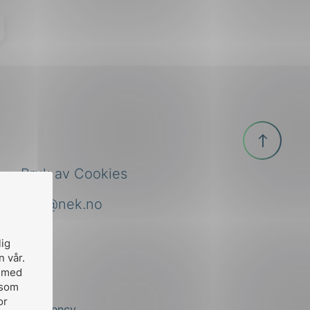
Til
toppen
Bruk av Cookies
nek@nek.no
lig
n vår.
, med
 som
or
by
Stem Agency