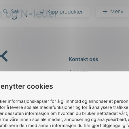
 og N-leder
Søk
Meny
Kjøp produkter
narer
ndarder
g
Kontakt oss
ardisering
kapet
Ansatte
darder
e
Kontakt
benytter cookies
er
uker informasjonskapsler for å gi innhold og annonser et person
for å levere sosiale mediefunksjoner og for å analysere trafikke
ler dessuten informasjon om hvordan du bruker nettstedet vårt
erne våre innen sosiale medier, annonsering og analysearbeid,
ombinere den med annen informasjon du har gjort tilgjengelig f
Designed and developed 