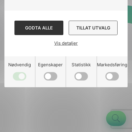
Designed and developed
GODTA ALLE
TILLAT UTVALG
by
Stem Agency
Vis detaljer
g
Nødvendig
Egenskaper
Statistikk
Markedsføring
n