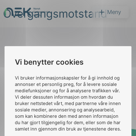
Hopp
Overgangsmotstand
til
NEK
Meny
innhold
Til
Vi benytter cookies
Søk
toppen
Vi bruker informasjonskapsler for å gi innhold og
annonser et personlig preg, for å levere sosiale
Kontakt oss
mediefunksjoner og for å analysere trafikken vår.
Vi deler dessuten informasjon om hvordan du
Ansatte
Bruk av Cookies
bruker nettstedet vårt, med partnerne våre innen
arer
Kontakt
nek@nek.no
sosiale medier, annonsering og analysearbeid,
som kan kombinere den med annen informasjon
arder
du har gjort tilgjengelig for dem, eller som de har
apet
samlet inn gjennom din bruk av tjenestene deres.