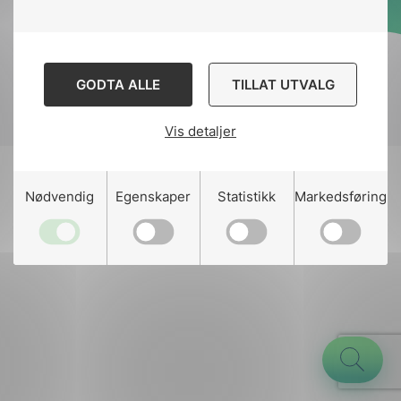
Designed and developed
by
Stem Agency
GODTA ALLE
TILLAT UTVALG
Vis detaljer
g
Nødvendig
Egenskaper
Statistikk
Markedsføring
n