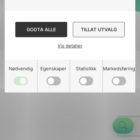
Designed and developed
by
Stem Agency
GODTA ALLE
TILLAT UTVALG
Vis detaljer
g
Nødvendig
Egenskaper
Statistikk
Markedsføring
n