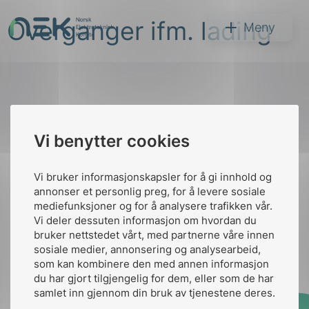
Hopp
Overganger ifm. lading
til
NEK
Meny
innhold
Til
Vi benytter cookies
Søk
toppen
Vi bruker informasjonskapsler for å gi innhold og
annonser et personlig preg, for å levere sosiale
Kontakt oss
mediefunksjoner og for å analysere trafikken vår.
Vi deler dessuten informasjon om hvordan du
Ansatte
Bruk av Cookies
bruker nettstedet vårt, med partnerne våre innen
arer
Kontakt
nek@nek.no
sosiale medier, annonsering og analysearbeid,
som kan kombinere den med annen informasjon
arder
du har gjort tilgjengelig for dem, eller som de har
apet
samlet inn gjennom din bruk av tjenestene deres.