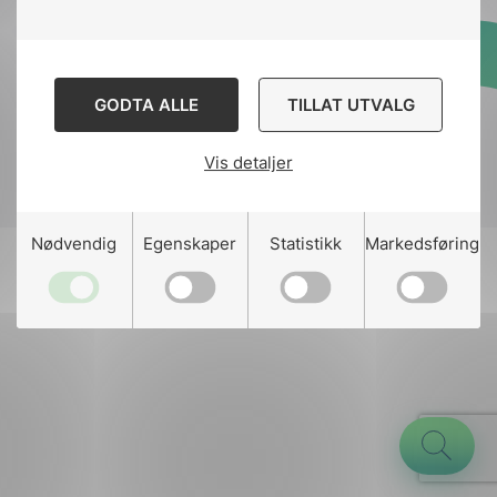
Designed and developed
GODTA ALLE
TILLAT UTVALG
by
Stem Agency
Vis detaljer
g
Nødvendig
Egenskaper
Statistikk
Markedsføring
n