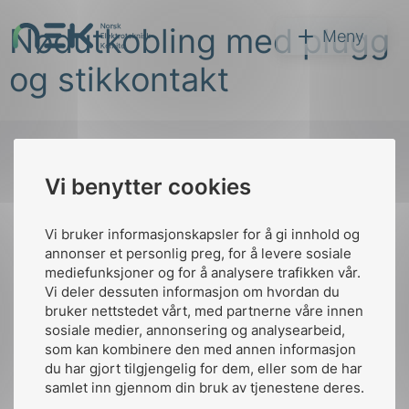
Hopp
Nødutkobling med plugg
til
NEK
Meny
innhold
og stikkontakt
Vi benytter cookies
Søk
Til
toppen
Vi bruker informasjonskapsler for å gi innhold og
annonser et personlig preg, for å levere sosiale
mediefunksjoner og for å analysere trafikken vår.
Vi deler dessuten informasjon om hvordan du
Kontakt oss
bruker nettstedet vårt, med partnerne våre innen
arer
sosiale medier, annonsering og analysearbeid,
Ansatte
Bruk av Cookies
som kan kombinere den med annen informasjon
arder
Kontakt
nek@nek.no
du har gjort tilgjengelig for dem, eller som de har
apet
samlet inn gjennom din bruk av tjenestene deres.