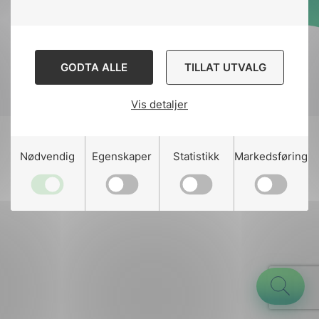
Designed and developed
by
Stem Agency
GODTA ALLE
TILLAT UTVALG
Vis detaljer
g
Nødvendig
Egenskaper
Statistikk
Markedsføring
n