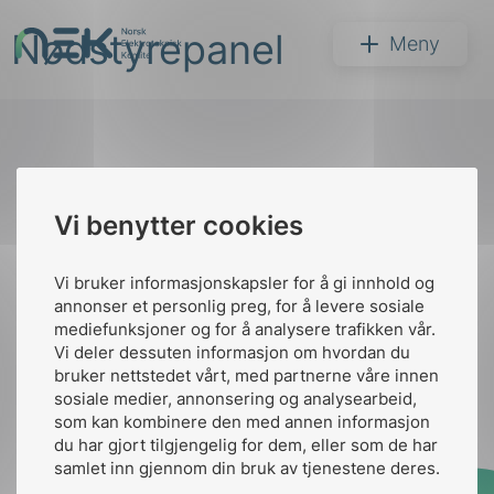
Hopp
Nødstyrepanel
til
NEK
Meny
innhold
Til
Vi benytter cookies
Søk
toppen
Vi bruker informasjonskapsler for å gi innhold og
annonser et personlig preg, for å levere sosiale
Kontakt oss
mediefunksjoner og for å analysere trafikken vår.
Vi deler dessuten informasjon om hvordan du
Ansatte
Bruk av Cookies
bruker nettstedet vårt, med partnerne våre innen
arer
Kontakt
nek@nek.no
sosiale medier, annonsering og analysearbeid,
som kan kombinere den med annen informasjon
arder
du har gjort tilgjengelig for dem, eller som de har
apet
samlet inn gjennom din bruk av tjenestene deres.