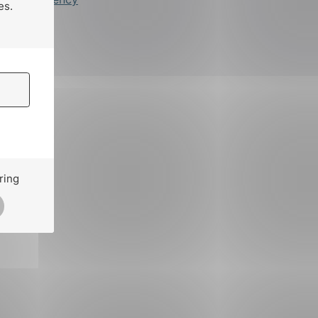
es.
ring