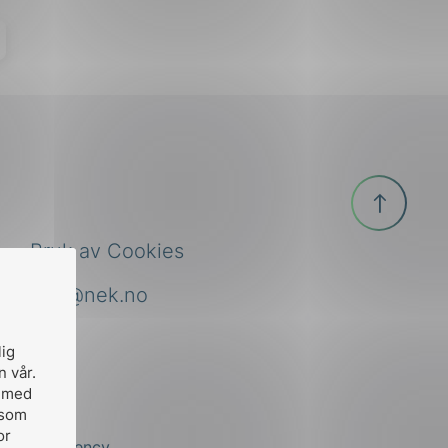
Til
toppen
Bruk av Cookies
nek@nek.no
lig
n vår.
, med
 som
or
by
Stem Agency