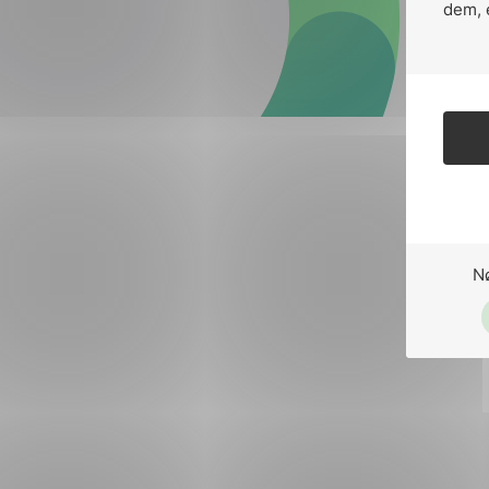
Forsvar og beredskap
dem, 
Industri og automatiseri
Norsk
English
Lavspenning
Maritime elinstallasjoner
Overføring og distribusj
Samferdsel
N
Velferdsteknologi