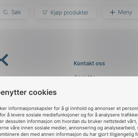
Søk
Meny
Kjøp produkter
narer
ndarder
g
Kontakt oss
ardisering
kapet
Ansatte
darder
e
Kontakt
benytter cookies
er
uker informasjonskapsler for å gi innhold og annonser et person
for å levere sosiale mediefunksjoner og for å analysere trafikke
ler dessuten informasjon om hvordan du bruker nettstedet vårt
erne våre innen sosiale medier, annonsering og analysearbeid,
ombinere den med annen informasjon du har gjort tilgjengelig f
Designed and developed 