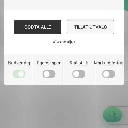
Designed and developed
by
Stem Agency
GODTA ALLE
TILLAT UTVALG
Vis detaljer
g
Nødvendig
Egenskaper
Statistikk
Markedsføring
n