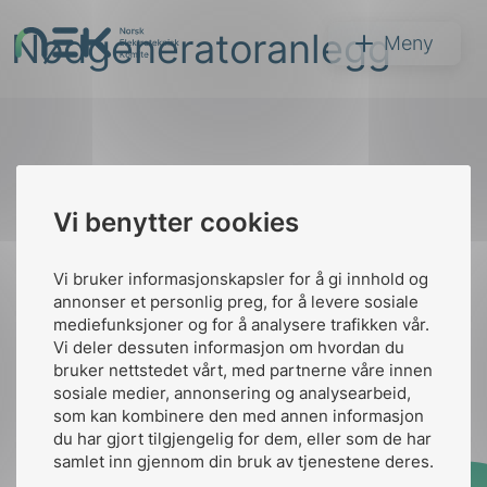
Hopp
Nødgeneratoranlegg
til
NEK
Meny
innhold
Til
Vi benytter cookies
Søk
toppen
Vi bruker informasjonskapsler for å gi innhold og
annonser et personlig preg, for å levere sosiale
Kontakt oss
mediefunksjoner og for å analysere trafikken vår.
Vi deler dessuten informasjon om hvordan du
Ansatte
Bruk av Cookies
bruker nettstedet vårt, med partnerne våre innen
arer
Kontakt
nek@nek.no
sosiale medier, annonsering og analysearbeid,
som kan kombinere den med annen informasjon
arder
du har gjort tilgjengelig for dem, eller som de har
apet
samlet inn gjennom din bruk av tjenestene deres.