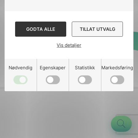
Kontakt
nek@nek.no
GODTA ALLE
TILLAT UTVALG
Vis detaljer
Designed and developed
by
Stem Agency
g
Nødvendig
Egenskaper
Statistikk
Markedsføring
n