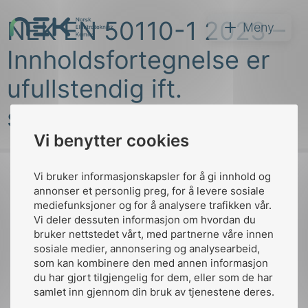
Hopp
NEK EN 50110-1 2023 –
til
NEK
Meny
innhold
Innholdsfortegnelse er
ufullstendig ift.
standarden
Vi benytter cookies
Søk
Vi bruker informasjonskapsler for å gi innhold og
annonser et personlig preg, for å levere sosiale
mediefunksjoner og for å analysere trafikken vår.
Til
Vi deler dessuten informasjon om hvordan du
toppen
bruker nettstedet vårt, med partnerne våre innen
arer
sosiale medier, annonsering og analysearbeid,
som kan kombinere den med annen informasjon
arder
du har gjort tilgjengelig for dem, eller som de har
Kontakt oss
apet
samlet inn gjennom din bruk av tjenestene deres.
Ansatte
Bruk av Cookies