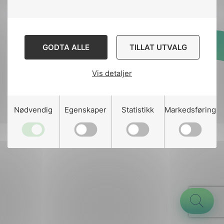
GODTA ALLE
TILLAT UTVALG
Designed and developed
by
Stem Agency
Vis detaljer
g
Nødvendig
Egenskaper
Statistikk
Markedsføring
n