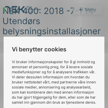
Hopp
NEK 400: 2018 -7-714
til
NEK
Meny
innhold
Utendørs
belysningsinstallasjoner
Vi benytter cookies
Søk
Vi bruker informasjonskapsler for å gi innhold og
Til
annonser et personlig preg, for å levere sosiale
toppen
mediefunksjoner og for å analysere trafikken vår.
Vi deler dessuten informasjon om hvordan du
bruker nettstedet vårt, med partnerne våre innen
arer
sosiale medier, annonsering og analysearbeid,
Kontakt oss
som kan kombinere den med annen informasjon
arder
du har gjort tilgjengelig for dem, eller som de har
Ansatte
Bruk av Cookies
apet
samlet inn gjennom din bruk av tjenestene deres.
Kontakt
nek@nek.no