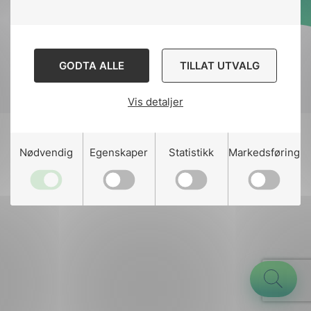
Designed and developed
by
Stem Agency
GODTA ALLE
TILLAT UTVALG
Vis detaljer
g
Nødvendig
Egenskaper
Statistikk
Markedsføring
n