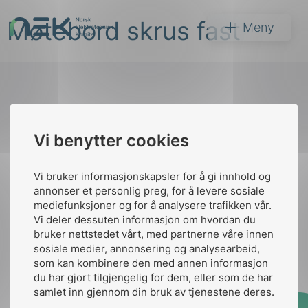
Hopp
Møtebord skrus fast
til
NEK
Meny
innhold
Til
Vi benytter cookies
Søk
toppen
Vi bruker informasjonskapsler for å gi innhold og
annonser et personlig preg, for å levere sosiale
Kontakt oss
mediefunksjoner og for å analysere trafikken vår.
Vi deler dessuten informasjon om hvordan du
Ansatte
Bruk av Cookies
bruker nettstedet vårt, med partnerne våre innen
arer
Kontakt
nek@nek.no
sosiale medier, annonsering og analysearbeid,
som kan kombinere den med annen informasjon
arder
du har gjort tilgjengelig for dem, eller som de har
apet
samlet inn gjennom din bruk av tjenestene deres.