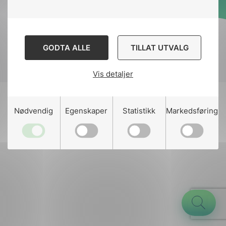
Designed and developed
by
Stem Agency
GODTA ALLE
TILLAT UTVALG
Vis detaljer
g
Nødvendig
Egenskaper
Statistikk
Markedsføring
n