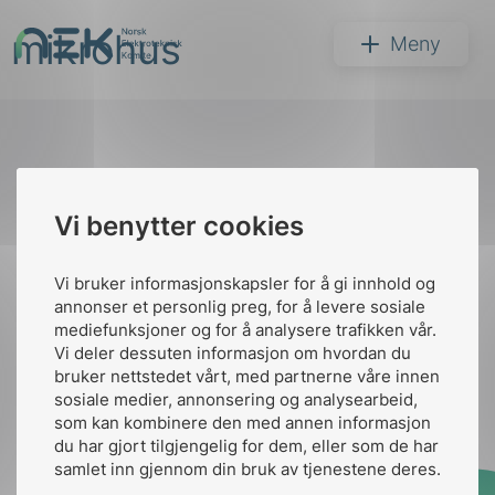
Hopp
mikrohus
til
NEK
Meny
innhold
Til
Vi benytter cookies
Søk
toppen
Vi bruker informasjonskapsler for å gi innhold og
annonser et personlig preg, for å levere sosiale
Kontakt oss
mediefunksjoner og for å analysere trafikken vår.
Vi deler dessuten informasjon om hvordan du
Ansatte
Bruk av Cookies
bruker nettstedet vårt, med partnerne våre innen
arer
Kontakt
nek@nek.no
sosiale medier, annonsering og analysearbeid,
som kan kombinere den med annen informasjon
arder
du har gjort tilgjengelig for dem, eller som de har
apet
samlet inn gjennom din bruk av tjenestene deres.