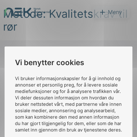
Hopp
Metode: Kvalitetskrav til
til
NEK
Meny
innhold
rør
Vi benytter cookies
Søk
Til
toppen
Vi bruker informasjonskapsler for å gi innhold og
annonser et personlig preg, for å levere sosiale
mediefunksjoner og for å analysere trafikken vår.
Vi deler dessuten informasjon om hvordan du
Kontakt oss
bruker nettstedet vårt, med partnerne våre innen
arer
sosiale medier, annonsering og analysearbeid,
Ansatte
Bruk av Cookies
som kan kombinere den med annen informasjon
arder
Kontakt
nek@nek.no
du har gjort tilgjengelig for dem, eller som de har
apet
samlet inn gjennom din bruk av tjenestene deres.