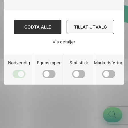
Designed and developed
GODTA ALLE
TILLAT UTVALG
by
Stem Agency
Vis detaljer
g
Nødvendig
Egenskaper
Statistikk
Markedsføring
n