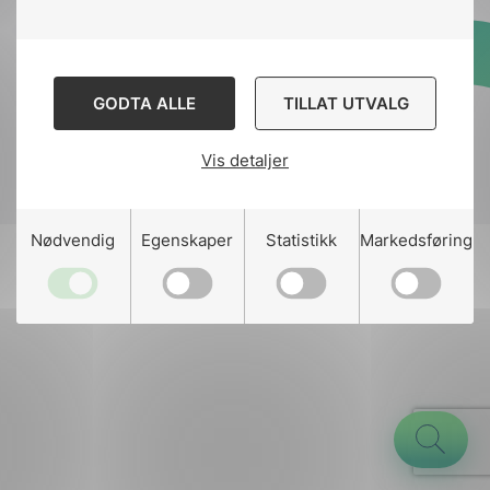
Designed and developed
GODTA ALLE
TILLAT UTVALG
by
Stem Agency
Vis detaljer
g
Nødvendig
Egenskaper
Statistikk
Markedsføring
n