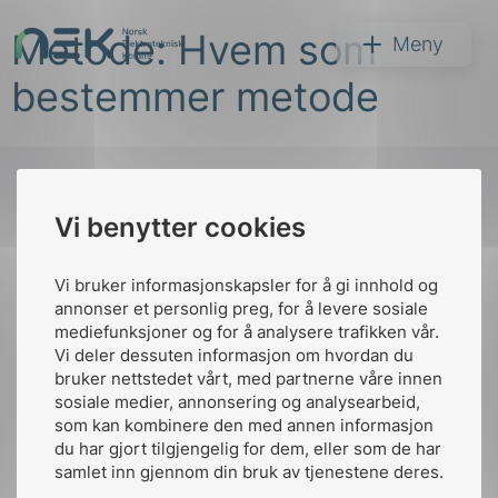
Hopp
Metode: Hvem som
til
NEK
Meny
innhold
bestemmer metode
Vi benytter cookies
Søk
Til
toppen
Vi bruker informasjonskapsler for å gi innhold og
annonser et personlig preg, for å levere sosiale
mediefunksjoner og for å analysere trafikken vår.
Vi deler dessuten informasjon om hvordan du
Kontakt oss
bruker nettstedet vårt, med partnerne våre innen
arer
sosiale medier, annonsering og analysearbeid,
Ansatte
Bruk av Cookies
som kan kombinere den med annen informasjon
arder
Kontakt
nek@nek.no
du har gjort tilgjengelig for dem, eller som de har
apet
samlet inn gjennom din bruk av tjenestene deres.