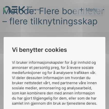
Hopp
Metode: Flere boenheter
til
NEK
Meny
innhold
– flere tilknytningsskap
Vi benytter cookies
Søk
Til
toppen
Vi bruker informasjonskapsler for å gi innhold og
annonser et personlig preg, for å levere sosiale
mediefunksjoner og for å analysere trafikken vår.
Vi deler dessuten informasjon om hvordan du
Kontakt oss
bruker nettstedet vårt, med partnerne våre innen
arer
sosiale medier, annonsering og analysearbeid,
Ansatte
Bruk av Cookies
som kan kombinere den med annen informasjon
arder
Kontakt
nek@nek.no
du har gjort tilgjengelig for dem, eller som de har
apet
samlet inn gjennom din bruk av tjenestene deres.