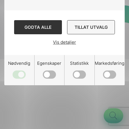
Designed and developed
GODTA ALLE
TILLAT UTVALG
by
Stem Agency
Vis detaljer
g
Nødvendig
Egenskaper
Statistikk
Markedsføring
n