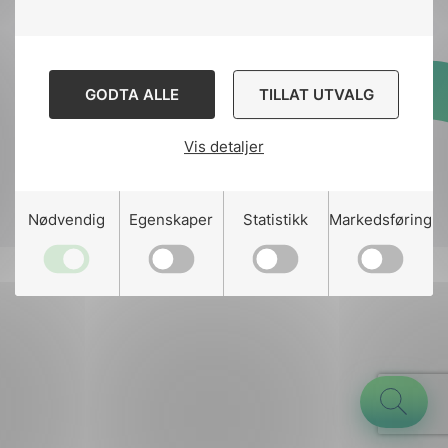
GODTA ALLE
TILLAT UTVALG
Designed and developed
by
Stem Agency
Vis detaljer
g
Nødvendig
Egenskaper
Statistikk
Markedsføring
n