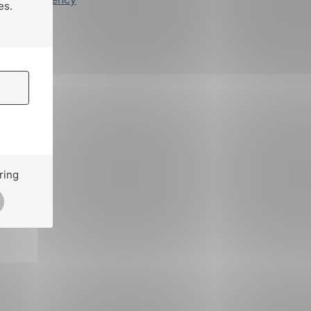
es.
ring