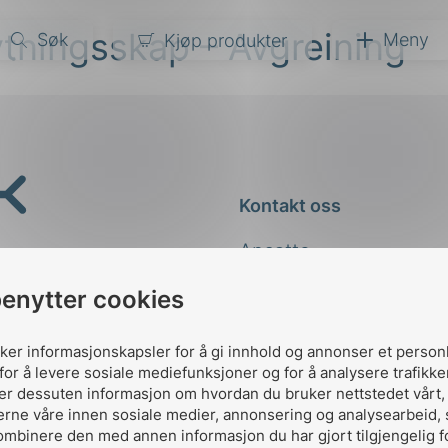
tningsskap – Avgreining
Søk
Meny
Kjøp produkter
narer
ndarder
g
Kontakt oss
ardisering
kapet
Ansatte
darder
e
Kontakt
benytter cookies
er
uker informasjonskapsler for å gi innhold og annonser et person
for å levere sosiale mediefunksjoner og for å analysere trafikke
ler dessuten informasjon om hvordan du bruker nettstedet vårt
erne våre innen sosiale medier, annonsering og analysearbeid,
ombinere den med annen informasjon du har gjort tilgjengelig f
Designed and developed 