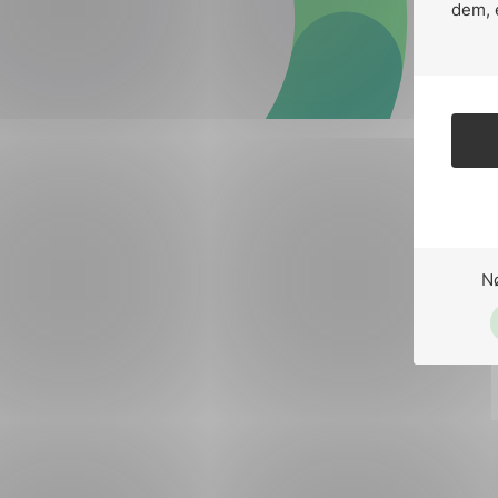
Forsvar og beredskap
dem, 
Industri og automatiseri
Norsk
English
Lavspenning
Maritime elinstallasjoner
Overføring og distribusj
Samferdsel
N
Velferdsteknologi