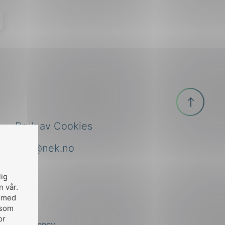
Til
toppen
Bruk av Cookies
nek@nek.no
lig
n vår.
, med
 som
or
by
Stem Agency