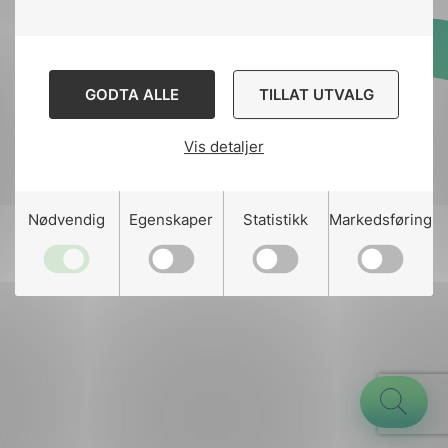
Designed and developed
GODTA ALLE
TILLAT UTVALG
by
Stem Agency
Vis detaljer
g
Nødvendig
Egenskaper
Statistikk
Markedsføring
n