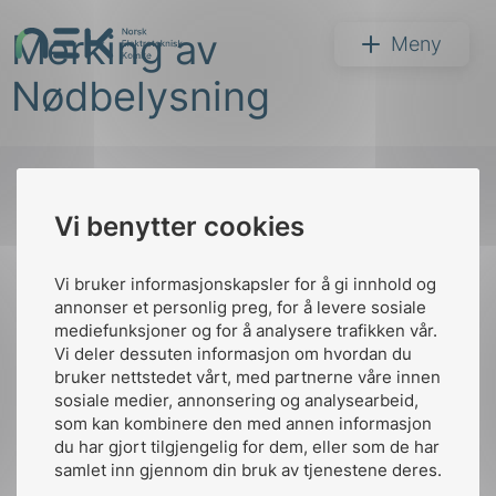
Hopp
Merking av
til
NEK
Meny
innhold
Nødbelysning
Vi benytter cookies
Søk
Til
toppen
Vi bruker informasjonskapsler for å gi innhold og
annonser et personlig preg, for å levere sosiale
mediefunksjoner og for å analysere trafikken vår.
Vi deler dessuten informasjon om hvordan du
Kontakt oss
bruker nettstedet vårt, med partnerne våre innen
arer
sosiale medier, annonsering og analysearbeid,
Ansatte
Bruk av Cookies
som kan kombinere den med annen informasjon
arder
Kontakt
nek@nek.no
du har gjort tilgjengelig for dem, eller som de har
apet
samlet inn gjennom din bruk av tjenestene deres.