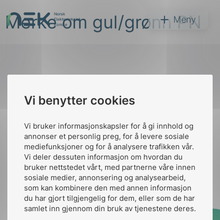
Hopp
Merke om gul/grønn PN
til
NEK
Meny
innhold
Til
Vi benytter cookies
Søk
toppen
Vi bruker informasjonskapsler for å gi innhold og
annonser et personlig preg, for å levere sosiale
Kontakt oss
mediefunksjoner og for å analysere trafikken vår.
Vi deler dessuten informasjon om hvordan du
Ansatte
Bruk av Cookies
bruker nettstedet vårt, med partnerne våre innen
arer
Kontakt
nek@nek.no
sosiale medier, annonsering og analysearbeid,
som kan kombinere den med annen informasjon
arder
du har gjort tilgjengelig for dem, eller som de har
apet
samlet inn gjennom din bruk av tjenestene deres.