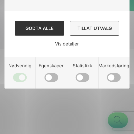
Designed and developed
by
Stem Agency
GODTA ALLE
TILLAT UTVALG
Vis detaljer
g
Nødvendig
Egenskaper
Statistikk
Markedsføring
n