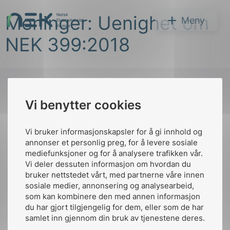
Hopp
Meninger: Uenighet om
til
NEK
Meny
innhold
NEK 399:2018
Vi benytter cookies
Søk
Til
toppen
Vi bruker informasjonskapsler for å gi innhold og
annonser et personlig preg, for å levere sosiale
mediefunksjoner og for å analysere trafikken vår.
Vi deler dessuten informasjon om hvordan du
Kontakt oss
bruker nettstedet vårt, med partnerne våre innen
arer
sosiale medier, annonsering og analysearbeid,
Ansatte
Bruk av Cookies
som kan kombinere den med annen informasjon
arder
Kontakt
nek@nek.no
du har gjort tilgjengelig for dem, eller som de har
apet
samlet inn gjennom din bruk av tjenestene deres.