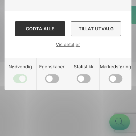
Designed and developed
GODTA ALLE
TILLAT UTVALG
by
Stem Agency
Vis detaljer
g
Nødvendig
Egenskaper
Statistikk
Markedsføring
n