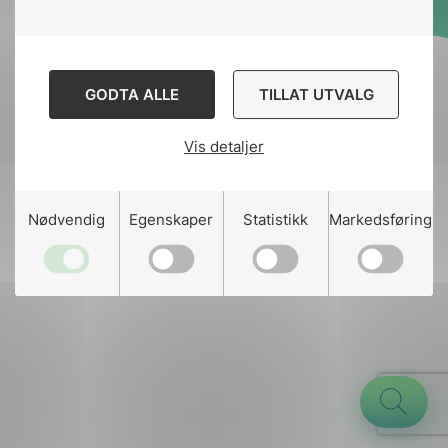
Designed and developed
by
Stem Agency
GODTA ALLE
TILLAT UTVALG
Vis detaljer
g
Nødvendig
Egenskaper
Statistikk
Markedsføring
n