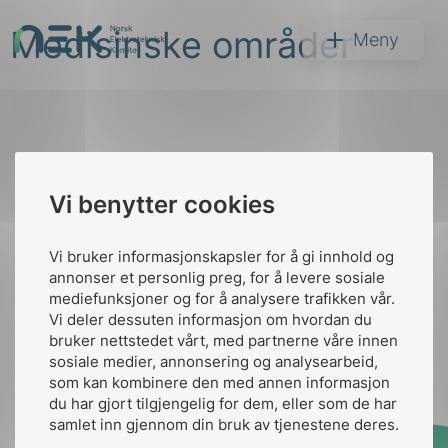
Hopp
Medisinske områder
til
NEK
Meny
innhold
Til
Vi benytter cookies
Søk
toppen
Vi bruker informasjonskapsler for å gi innhold og
annonser et personlig preg, for å levere sosiale
Kontakt oss
mediefunksjoner og for å analysere trafikken vår.
Vi deler dessuten informasjon om hvordan du
Ansatte
Bruk av Cookies
bruker nettstedet vårt, med partnerne våre innen
arer
Kontakt
nek@nek.no
sosiale medier, annonsering og analysearbeid,
som kan kombinere den med annen informasjon
arder
du har gjort tilgjengelig for dem, eller som de har
apet
samlet inn gjennom din bruk av tjenestene deres.