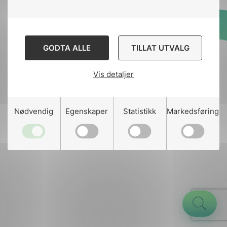
Designed and developed
GODTA ALLE
TILLAT UTVALG
by
Stem Agency
Vis detaljer
g
Nødvendig
Egenskaper
Statistikk
Markedsføring
n