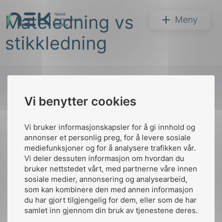
Hopp
Mateledning vs
til
NEK
Meny
innhold
stikkledning
Vi benytter cookies
Søk
Til
toppen
Vi bruker informasjonskapsler for å gi innhold og
annonser et personlig preg, for å levere sosiale
mediefunksjoner og for å analysere trafikken vår.
Vi deler dessuten informasjon om hvordan du
Kontakt oss
bruker nettstedet vårt, med partnerne våre innen
arer
sosiale medier, annonsering og analysearbeid,
Ansatte
Bruk av Cookies
som kan kombinere den med annen informasjon
arder
Kontakt
nek@nek.no
du har gjort tilgjengelig for dem, eller som de har
apet
samlet inn gjennom din bruk av tjenestene deres.