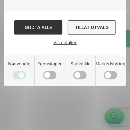
Kontakt
nek@nek.no
GODTA ALLE
TILLAT UTVALG
Vis detaljer
Designed and developed
by
Stem Agency
g
Nødvendig
Egenskaper
Statistikk
Markedsføring
n