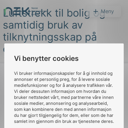
Hopp
Luftstrekk til bolig og
til
NEK
Meny
innhold
samtidig bruk av
tilknytningsskap på
eksisterende anlegg
Vi benytter cookies
Søk
Vi bruker informasjonskapsler for å gi innhold og
annonser et personlig preg, for å levere sosiale
mediefunksjoner og for å analysere trafikken vår.
Til
Vi deler dessuten informasjon om hvordan du
toppen
bruker nettstedet vårt, med partnerne våre innen
arer
sosiale medier, annonsering og analysearbeid,
som kan kombinere den med annen informasjon
arder
du har gjort tilgjengelig for dem, eller som de har
Kontakt oss
apet
samlet inn gjennom din bruk av tjenestene deres.
Ansatte
Bruk av Cookies