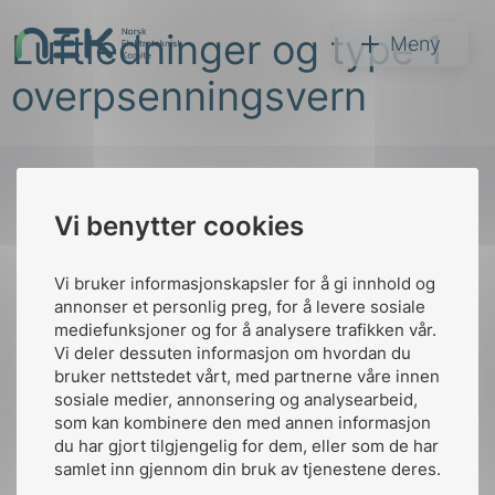
Hopp
Luftledninger og type 1
til
NEK
Meny
innhold
overpsenningsvern
Vi benytter cookies
Søk
Til
toppen
Vi bruker informasjonskapsler for å gi innhold og
annonser et personlig preg, for å levere sosiale
mediefunksjoner og for å analysere trafikken vår.
Vi deler dessuten informasjon om hvordan du
Kontakt oss
bruker nettstedet vårt, med partnerne våre innen
arer
sosiale medier, annonsering og analysearbeid,
Ansatte
Bruk av Cookies
som kan kombinere den med annen informasjon
arder
Kontakt
nek@nek.no
du har gjort tilgjengelig for dem, eller som de har
apet
samlet inn gjennom din bruk av tjenestene deres.