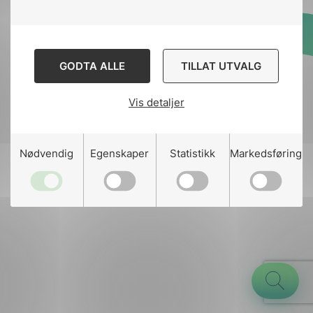
Designed and developed
GODTA ALLE
TILLAT UTVALG
by
Stem Agency
Vis detaljer
g
Nødvendig
Egenskaper
Statistikk
Markedsføring
n