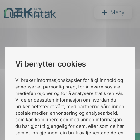
Hopp
Luftinntak
til
NEK
Meny
innhold
Til
Vi benytter cookies
Søk
toppen
Vi bruker informasjonskapsler for å gi innhold og
annonser et personlig preg, for å levere sosiale
Kontakt oss
mediefunksjoner og for å analysere trafikken vår.
Vi deler dessuten informasjon om hvordan du
Ansatte
Bruk av Cookies
bruker nettstedet vårt, med partnerne våre innen
arer
Kontakt
nek@nek.no
sosiale medier, annonsering og analysearbeid,
som kan kombinere den med annen informasjon
arder
du har gjort tilgjengelig for dem, eller som de har
apet
samlet inn gjennom din bruk av tjenestene deres.