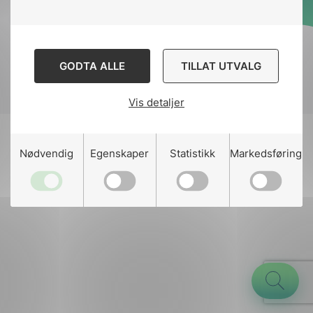
Designed and developed
by
Stem Agency
GODTA ALLE
TILLAT UTVALG
Vis detaljer
g
Nødvendig
Egenskaper
Statistikk
Markedsføring
n