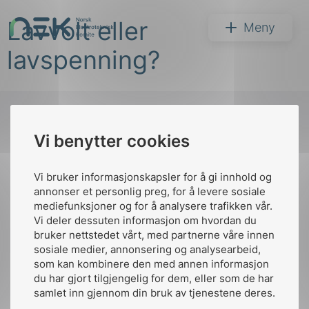
Hopp
Lavvolt eller
til
NEK
Meny
innhold
lavspenning?
Vi benytter cookies
Søk
Til
toppen
Vi bruker informasjonskapsler for å gi innhold og
annonser et personlig preg, for å levere sosiale
mediefunksjoner og for å analysere trafikken vår.
Vi deler dessuten informasjon om hvordan du
Kontakt oss
bruker nettstedet vårt, med partnerne våre innen
arer
sosiale medier, annonsering og analysearbeid,
Ansatte
Bruk av Cookies
som kan kombinere den med annen informasjon
arder
Kontakt
nek@nek.no
du har gjort tilgjengelig for dem, eller som de har
apet
samlet inn gjennom din bruk av tjenestene deres.