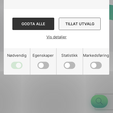
Designed and developed
GODTA ALLE
TILLAT UTVALG
by
Stem Agency
Vis detaljer
g
Nødvendig
Egenskaper
Statistikk
Markedsføring
n