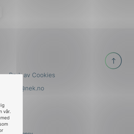
Til
toppen
Bruk av Cookies
nek@nek.no
lig
n vår.
, med
 som
or
by
Stem Agency