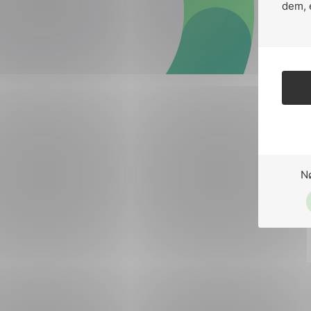
Forsvar og beredskap
dem, 
Industri og automatiseri
Norsk
English
Lavspenning
Maritime elinstallasjoner
Overføring og distribusj
Samferdsel
N
Velferdsteknologi