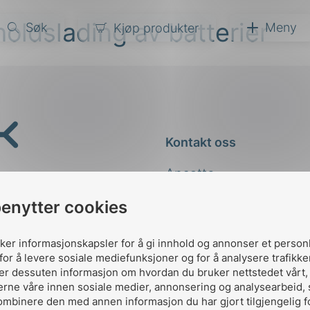
oldslading av batterier
Søk
Meny
Kjøp produkter
narer
ndarder
g
Kontakt oss
ardisering
kapet
Ansatte
darder
e
Kontakt
benytter cookies
er
uker informasjonskapsler for å gi innhold og annonser et person
for å levere sosiale mediefunksjoner og for å analysere trafikke
ler dessuten informasjon om hvordan du bruker nettstedet vårt
erne våre innen sosiale medier, annonsering og analysearbeid,
ombinere den med annen informasjon du har gjort tilgjengelig f
Designed and developed 