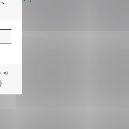
es.
ring