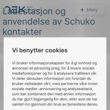
Hopp
Ladestasjon og
til
NEK
Meny
innhold
anvendelse av Schuko
kontakter
Vi benytter cookies
Søk
Vi bruker informasjonskapsler for å gi innhold og
Til
annonser et personlig preg, for å levere sosiale
toppen
mediefunksjoner og for å analysere trafikken vår.
Vi deler dessuten informasjon om hvordan du
bruker nettstedet vårt, med partnerne våre innen
arer
sosiale medier, annonsering og analysearbeid,
Kontakt oss
som kan kombinere den med annen informasjon
arder
du har gjort tilgjengelig for dem, eller som de har
Ansatte
Bruk av Cookies
apet
samlet inn gjennom din bruk av tjenestene deres.
Kontakt
nek@nek.no