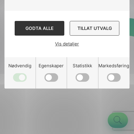
GODTA ALLE
TILLAT UTVALG
Designed and developed
by
Stem Agency
Vis detaljer
g
Nødvendig
Egenskaper
Statistikk
Markedsføring
n