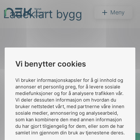
Hopp
Ladeklart bygg
til
NEK
Meny
innhold
Til
Vi benytter cookies
Søk
toppen
Vi bruker informasjonskapsler for å gi innhold og
annonser et personlig preg, for å levere sosiale
Kontakt oss
mediefunksjoner og for å analysere trafikken vår.
Vi deler dessuten informasjon om hvordan du
Ansatte
Bruk av Cookies
bruker nettstedet vårt, med partnerne våre innen
arer
Kontakt
nek@nek.no
sosiale medier, annonsering og analysearbeid,
som kan kombinere den med annen informasjon
arder
du har gjort tilgjengelig for dem, eller som de har
apet
samlet inn gjennom din bruk av tjenestene deres.