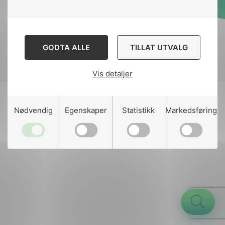
Designed and developed
by
Stem Agency
GODTA ALLE
TILLAT UTVALG
Vis detaljer
g
Nødvendig
Egenskaper
Statistikk
Markedsføring
n