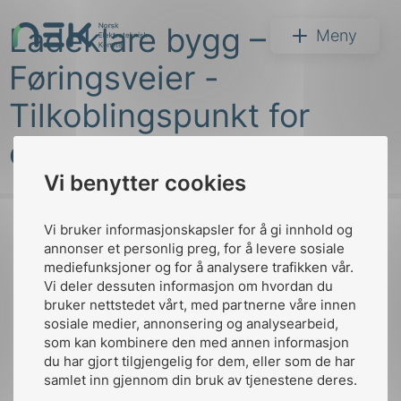
Hopp
Ladeklare bygg –
til
NEK
Meny
innhold
Føringsveier -
Tilkoblingspunkt for
elektriske kjøretøy
Vi benytter cookies
Søk
Vi bruker informasjonskapsler for å gi innhold og
annonser et personlig preg, for å levere sosiale
mediefunksjoner og for å analysere trafikken vår.
Til
Vi deler dessuten informasjon om hvordan du
toppen
bruker nettstedet vårt, med partnerne våre innen
arer
sosiale medier, annonsering og analysearbeid,
som kan kombinere den med annen informasjon
arder
du har gjort tilgjengelig for dem, eller som de har
Kontakt oss
apet
samlet inn gjennom din bruk av tjenestene deres.
Ansatte
Bruk av Cookies