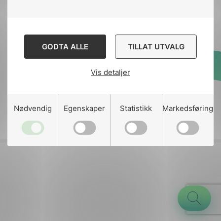
Kontakt
nek@nek.no
GODTA ALLE
TILLAT UTVALG
Vis detaljer
Designed and developed
by
Stem Agency
g
Nødvendig
Egenskaper
Statistikk
Markedsføring
n