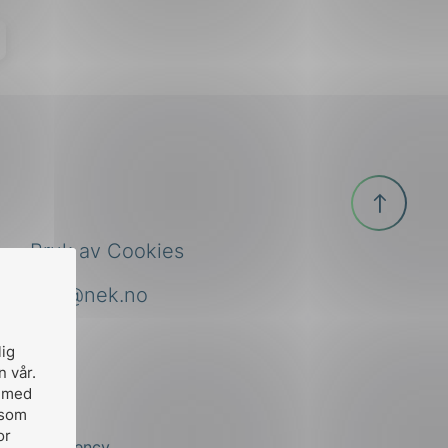
Til
toppen
Bruk av Cookies
nek@nek.no
lig
n vår.
, med
 som
or
by
Stem Agency