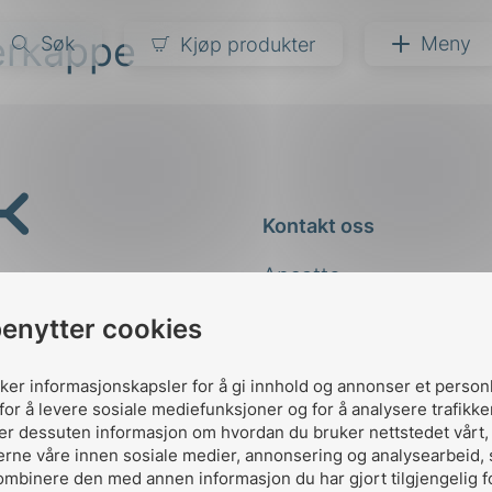
terkappe
Søk
Meny
Kjøp produkter
narer
ndarder
g
Kontakt oss
ardisering
kapet
Ansatte
darder
e
Kontakt
benytter cookies
er
uker informasjonskapsler for å gi innhold og annonser et person
for å levere sosiale mediefunksjoner og for å analysere trafikke
ler dessuten informasjon om hvordan du bruker nettstedet vårt
erne våre innen sosiale medier, annonsering og analysearbeid,
ombinere den med annen informasjon du har gjort tilgjengelig f
Designed and developed 