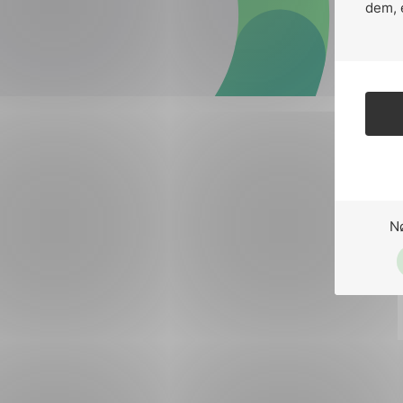
Forsvar og beredskap
dem, 
Industri og automatiseri
Norsk
English
Lavspenning
Maritime elinstallasjoner
Overføring og distribusj
Samferdsel
N
Velferdsteknologi