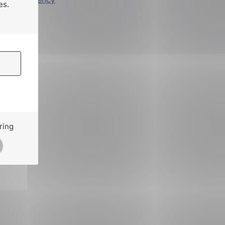
es.
ring