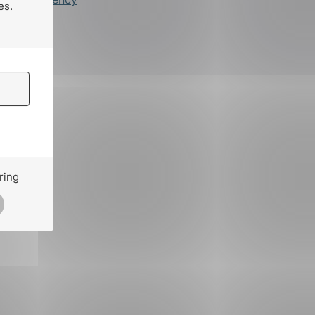
es.
ring