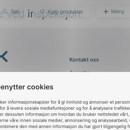
e ved inspeksjon.
Søk
Meny
Kjøp produkter
narer
ndarder
g
Kontakt oss
ardisering
kapet
Ansatte
darder
e
Kontakt
benytter cookies
er
uker informasjonskapsler for å gi innhold og annonser et person
for å levere sosiale mediefunksjoner og for å analysere trafikke
ler dessuten informasjon om hvordan du bruker nettstedet vårt
erne våre innen sosiale medier, annonsering og analysearbeid,
ombinere den med annen informasjon du har gjort tilgjengelig f
Designed and developed 