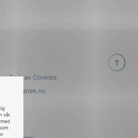
Til
toppen
Bruk av Cookies
nek@nek.no
lig
n vår.
, med
 som
or
by
Stem Agency