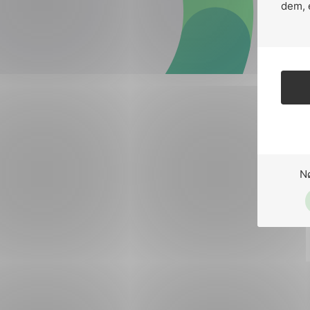
Forsvar og beredskap
dem, 
Industri og automatiseri
Norsk
English
Lavspenning
Maritime elinstallasjoner
Overføring og distribusj
Samferdsel
N
Velferdsteknologi