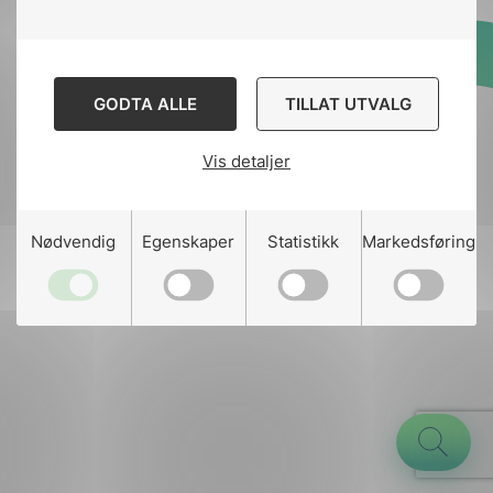
Designed and developed
GODTA ALLE
TILLAT UTVALG
by
Stem Agency
Vis detaljer
g
Nødvendig
Egenskaper
Statistikk
Markedsføring
n