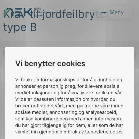
Hopp
Krav til jordfeilbryter
til
NEK
Meny
innhold
type B
Vi benytter cookies
Søk
Til
toppen
Vi bruker informasjonskapsler for å gi innhold og
annonser et personlig preg, for å levere sosiale
mediefunksjoner og for å analysere trafikken vår.
Vi deler dessuten informasjon om hvordan du
Kontakt oss
bruker nettstedet vårt, med partnerne våre innen
arer
sosiale medier, annonsering og analysearbeid,
Ansatte
Bruk av Cookies
som kan kombinere den med annen informasjon
arder
Kontakt
nek@nek.no
du har gjort tilgjengelig for dem, eller som de har
apet
samlet inn gjennom din bruk av tjenestene deres.