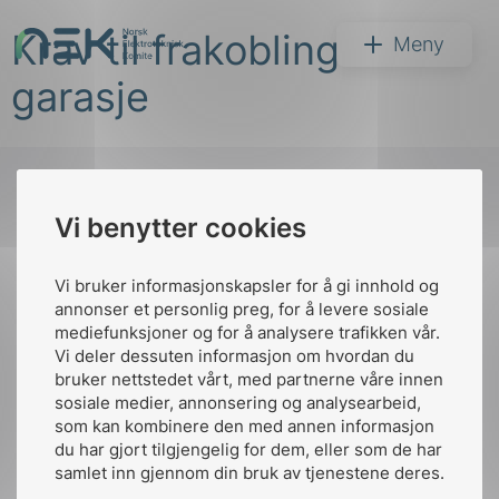
Hopp
Krav til frakobling
til
NEK
Meny
innhold
garasje
Vi benytter cookies
Søk
Til
toppen
Vi bruker informasjonskapsler for å gi innhold og
annonser et personlig preg, for å levere sosiale
mediefunksjoner og for å analysere trafikken vår.
Vi deler dessuten informasjon om hvordan du
Kontakt oss
bruker nettstedet vårt, med partnerne våre innen
arer
sosiale medier, annonsering og analysearbeid,
Ansatte
Bruk av Cookies
som kan kombinere den med annen informasjon
arder
Kontakt
nek@nek.no
du har gjort tilgjengelig for dem, eller som de har
apet
samlet inn gjennom din bruk av tjenestene deres.