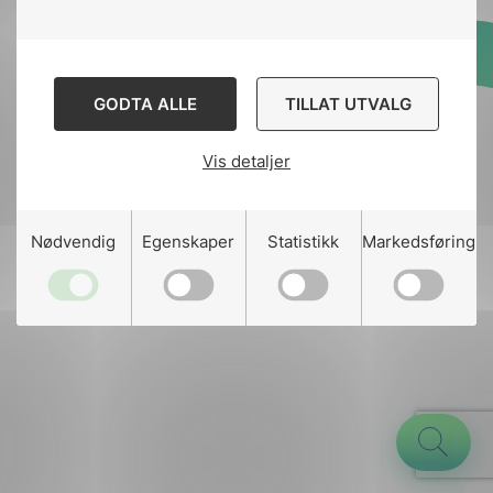
Designed and developed
GODTA ALLE
TILLAT UTVALG
by
Stem Agency
Vis detaljer
g
Nødvendig
Egenskaper
Statistikk
Markedsføring
n