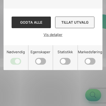
GODTA ALLE
TILLAT UTVALG
Designed and developed
by
Stem Agency
Vis detaljer
g
Nødvendig
Egenskaper
Statistikk
Markedsføring
n