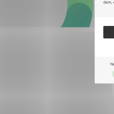
Forsvar og beredskap
dem, 
Industri og automatiseri
Norsk
English
Lavspenning
Maritime elinstallasjoner
Overføring og distribusj
Samferdsel
N
Velferdsteknologi