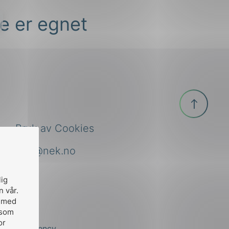
ke er egnet
Til
toppen
Bruk av Cookies
nek@nek.no
lig
n vår.
, med
 som
or
by
Stem Agency