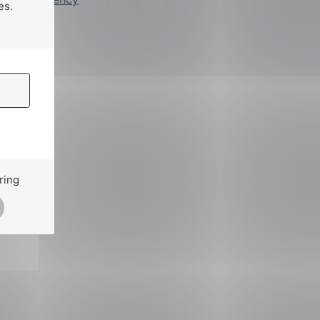
es.
ring