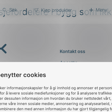
asjefordelere i bygg som ik
Søk
Meny
Kjøp produkter
narer
ndarder
g
Kontakt oss
ardisering
kapet
Ansatte
darder
e
Kontakt
benytter cookies
er
uker informasjonskapsler for å gi innhold og annonser et person
for å levere sosiale mediefunksjoner og for å analysere trafikke
ler dessuten informasjon om hvordan du bruker nettstedet vårt
erne våre innen sosiale medier, annonsering og analysearbeid,
ombinere den med annen informasjon du har gjort tilgjengelig f
Designed and developed 