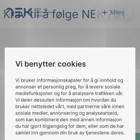
Hopp
Krav til å følge NEK 701
til
NEK
Meny
innhold
Til
Vi benytter cookies
Søk
toppen
Vi bruker informasjonskapsler for å gi innhold og
annonser et personlig preg, for å levere sosiale
Kontakt oss
mediefunksjoner og for å analysere trafikken vår.
Vi deler dessuten informasjon om hvordan du
Ansatte
Bruk av Cookies
bruker nettstedet vårt, med partnerne våre innen
arer
Kontakt
nek@nek.no
sosiale medier, annonsering og analysearbeid,
som kan kombinere den med annen informasjon
arder
du har gjort tilgjengelig for dem, eller som de har
apet
samlet inn gjennom din bruk av tjenestene deres.