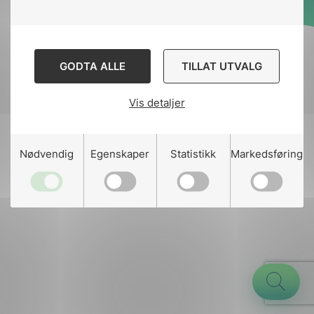
Designed and developed
by
Stem Agency
GODTA ALLE
TILLAT UTVALG
Vis detaljer
g
Nødvendig
Egenskaper
Statistikk
Markedsføring
n