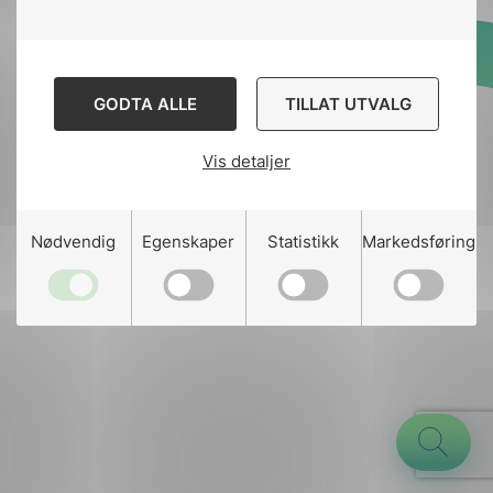
Designed and developed
GODTA ALLE
TILLAT UTVALG
by
Stem Agency
Vis detaljer
g
Nødvendig
Egenskaper
Statistikk
Markedsføring
n