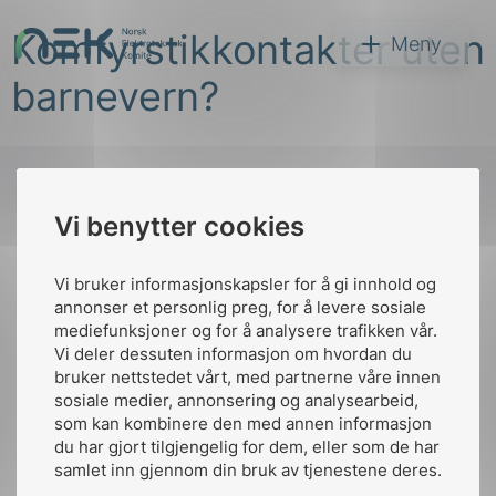
Hopp
Komfyrstikkontakter uten
til
NEK
Meny
innhold
barnevern?
Vi benytter cookies
Søk
Til
toppen
Vi bruker informasjonskapsler for å gi innhold og
annonser et personlig preg, for å levere sosiale
mediefunksjoner og for å analysere trafikken vår.
Vi deler dessuten informasjon om hvordan du
Kontakt oss
bruker nettstedet vårt, med partnerne våre innen
arer
sosiale medier, annonsering og analysearbeid,
Ansatte
Bruk av Cookies
som kan kombinere den med annen informasjon
arder
Kontakt
nek@nek.no
du har gjort tilgjengelig for dem, eller som de har
apet
samlet inn gjennom din bruk av tjenestene deres.