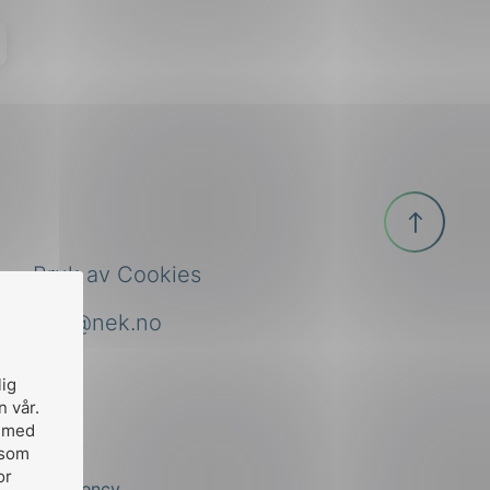
Til
toppen
Bruk av Cookies
nek@nek.no
lig
n vår.
, med
 som
or
by
Stem Agency