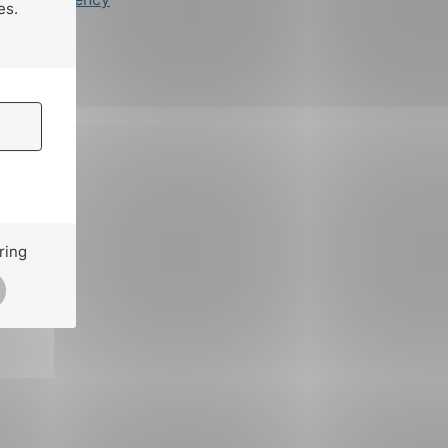
es.
ring