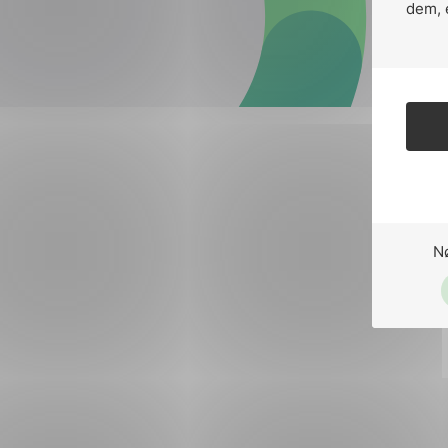
Forsvar og beredskap
dem, 
Industri og automatiseri
Norsk
English
Lavspenning
Maritime elinstallasjoner
Overføring og distribusj
Samferdsel
N
Velferdsteknologi