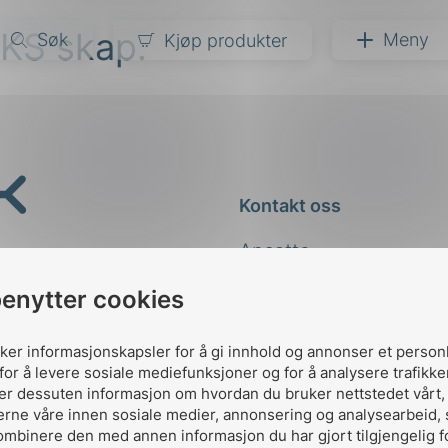
TKS skap.
Søk
Meny
Kjøp produkter
narer
ndarder
g
Kontakt oss
ardisering
kapet
Ansatte
darder
e
Kontakt
benytter cookies
er
uker informasjonskapsler for å gi innhold og annonser et person
for å levere sosiale mediefunksjoner og for å analysere trafikke
ler dessuten informasjon om hvordan du bruker nettstedet vårt
erne våre innen sosiale medier, annonsering og analysearbeid,
ombinere den med annen informasjon du har gjort tilgjengelig f
Designed and developed 