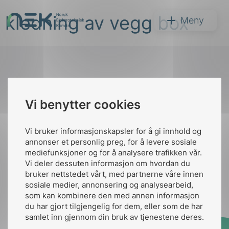
Hopp
kledning av vegg box
til
NEK
Meny
innhold
Til
Vi benytter cookies
Søk
toppen
Vi bruker informasjonskapsler for å gi innhold og
annonser et personlig preg, for å levere sosiale
Kontakt oss
mediefunksjoner og for å analysere trafikken vår.
Vi deler dessuten informasjon om hvordan du
Ansatte
Bruk av Cookies
bruker nettstedet vårt, med partnerne våre innen
arer
Kontakt
nek@nek.no
sosiale medier, annonsering og analysearbeid,
som kan kombinere den med annen informasjon
arder
du har gjort tilgjengelig for dem, eller som de har
apet
samlet inn gjennom din bruk av tjenestene deres.