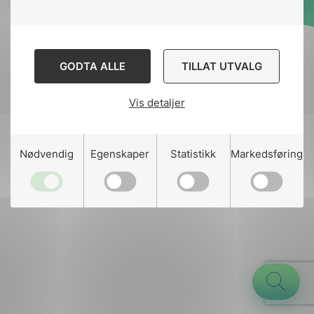
Designed and developed
by
Stem Agency
GODTA ALLE
TILLAT UTVALG
Vis detaljer
g
Nødvendig
Egenskaper
Statistikk
Markedsføring
n