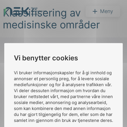
Hopp
Klassifisering av
til
NEK
Meny
innhold
medisinske områder
Vi benytter cookies
Søk
Til
toppen
Vi bruker informasjonskapsler for å gi innhold og
annonser et personlig preg, for å levere sosiale
mediefunksjoner og for å analysere trafikken vår.
Vi deler dessuten informasjon om hvordan du
Kontakt oss
bruker nettstedet vårt, med partnerne våre innen
arer
sosiale medier, annonsering og analysearbeid,
Ansatte
Bruk av Cookies
som kan kombinere den med annen informasjon
arder
Kontakt
nek@nek.no
du har gjort tilgjengelig for dem, eller som de har
apet
samlet inn gjennom din bruk av tjenestene deres.