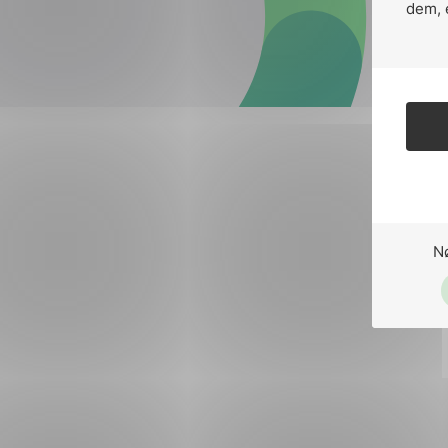
Forsvar og beredskap
dem, 
Industri og automatiseri
Norsk
English
Lavspenning
Maritime elinstallasjoner
Overføring og distribusj
Samferdsel
N
Velferdsteknologi