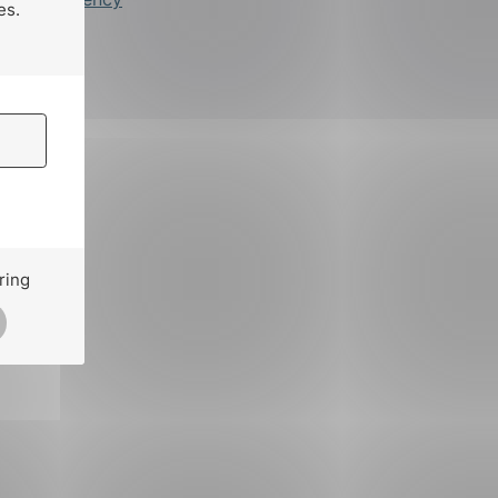
es.
ring