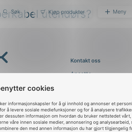
berkabel utendørs?
Søk
Meny
Kjøp produkter
narer
ndarder
g
Kontakt oss
ardisering
kapet
Ansatte
darder
e
Kontakt
benytter cookies
er
uker informasjonskapsler for å gi innhold og annonser et person
for å levere sosiale mediefunksjoner og for å analysere trafikke
ler dessuten informasjon om hvordan du bruker nettstedet vårt
erne våre innen sosiale medier, annonsering og analysearbeid,
ombinere den med annen informasjon du har gjort tilgjengelig f
Designed and developed 