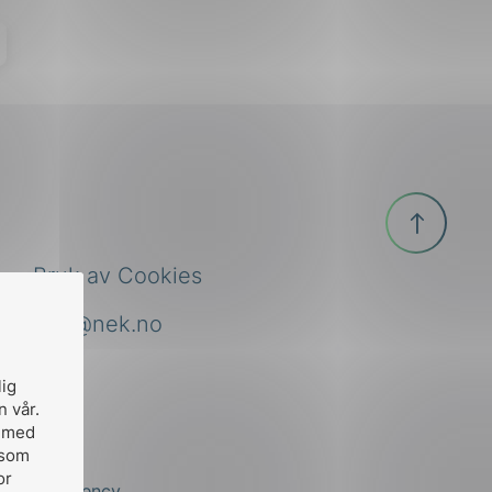
Til
toppen
Bruk av Cookies
nek@nek.no
lig
n vår.
, med
 som
or
by
Stem Agency