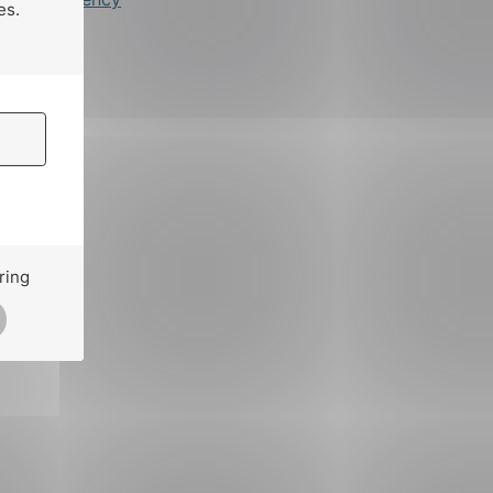
es.
ring