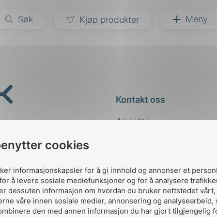
Søk
Meny
Kjøp produkter
narer
ndarder
g
Kontakt oss
ardisering
kapet
Ansatte
darder
e
Kontakt
benytter cookies
er
uker informasjonskapsler for å gi innhold og annonser et person
for å levere sosiale mediefunksjoner og for å analysere trafikke
ler dessuten informasjon om hvordan du bruker nettstedet vårt
erne våre innen sosiale medier, annonsering og analysearbeid,
ombinere den med annen informasjon du har gjort tilgjengelig f
Designed and developed 