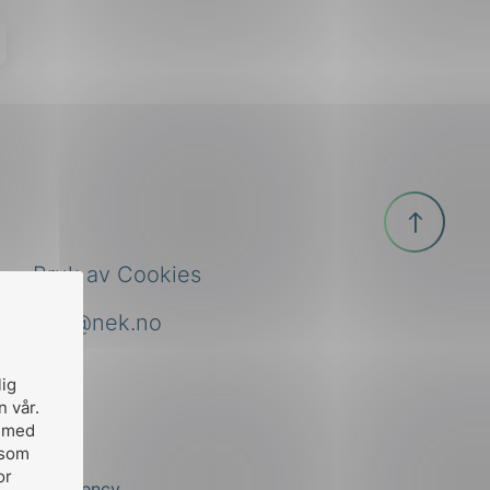
Til
toppen
Bruk av Cookies
nek@nek.no
lig
n vår.
, med
 som
or
by
Stem Agency