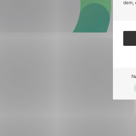
Forsvar og beredskap
dem, 
Industri og automatiseri
Norsk
English
Lavspenning
Maritime elinstallasjoner
Overføring og distribusj
Samferdsel
N
Velferdsteknologi