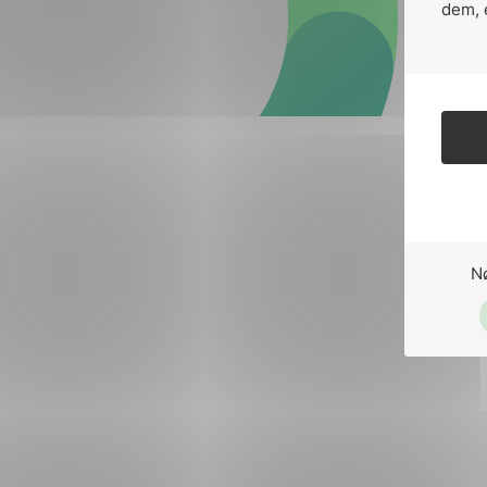
Forsvar og beredskap
dem, 
Industri og automatiseri
Norsk
English
Lavspenning
Maritime elinstallasjoner
Overføring og distribusj
Samferdsel
N
Velferdsteknologi