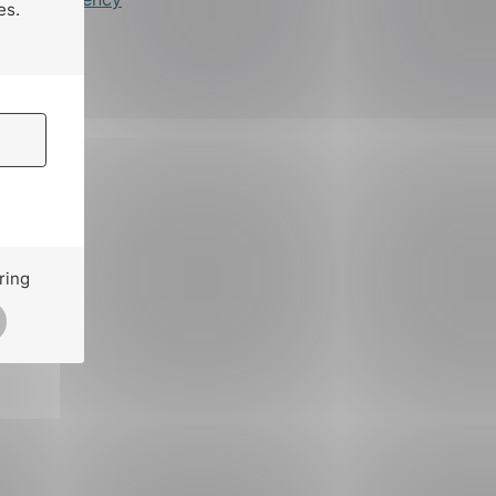
es.
ring