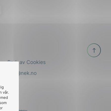
Til
toppen
Bruk av Cookies
nek@nek.no
lig
n vår.
, med
 som
or
by
Stem Agency