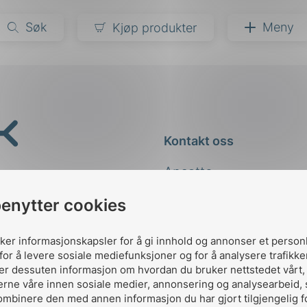
Søk
Meny
Kjøp produkter
narer
ndarder
g
Kontakt oss
ardisering
kapet
Ansatte
darder
e
Kontakt
benytter cookies
er
uker informasjonskapsler for å gi innhold og annonser et person
for å levere sosiale mediefunksjoner og for å analysere trafikke
ler dessuten informasjon om hvordan du bruker nettstedet vårt
erne våre innen sosiale medier, annonsering og analysearbeid,
ombinere den med annen informasjon du har gjort tilgjengelig f
Designed and developed 