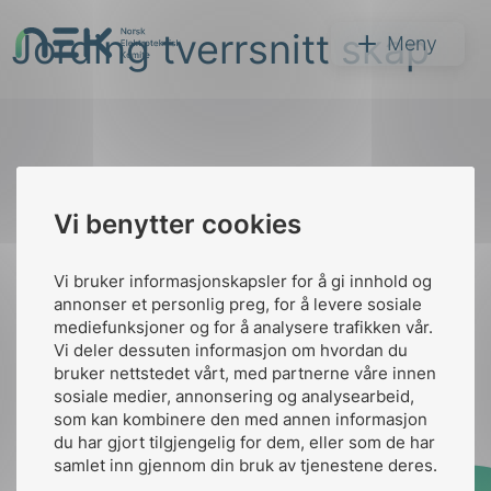
Hopp
Jording tverrsnitt skap
til
NEK
Meny
innhold
Til
Vi benytter cookies
Søk
toppen
Vi bruker informasjonskapsler for å gi innhold og
annonser et personlig preg, for å levere sosiale
Kontakt oss
mediefunksjoner og for å analysere trafikken vår.
Vi deler dessuten informasjon om hvordan du
Ansatte
Bruk av Cookies
bruker nettstedet vårt, med partnerne våre innen
arer
Kontakt
nek@nek.no
sosiale medier, annonsering og analysearbeid,
som kan kombinere den med annen informasjon
arder
du har gjort tilgjengelig for dem, eller som de har
apet
samlet inn gjennom din bruk av tjenestene deres.