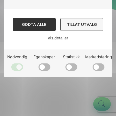
Designed and developed
by
Stem Agency
GODTA ALLE
TILLAT UTVALG
Vis detaljer
g
Nødvendig
Egenskaper
Statistikk
Markedsføring
n