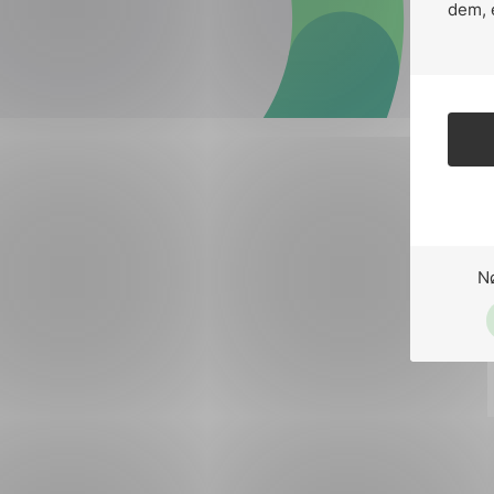
Forsvar og beredskap
dem, 
Industri og automatiseri
Norsk
English
Lavspenning
Maritime elinstallasjoner
Overføring og distribusj
Samferdsel
N
Velferdsteknologi