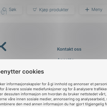
el
Søk
Meny
Kjøp produkter
narer
ndarder
g
Kontakt oss
ardisering
kapet
Ansatte
darder
e
Kontakt
benytter cookies
er
uker informasjonskapsler for å gi innhold og annonser et person
for å levere sosiale mediefunksjoner og for å analysere trafikke
ler dessuten informasjon om hvordan du bruker nettstedet vårt
erne våre innen sosiale medier, annonsering og analysearbeid,
ombinere den med annen informasjon du har gjort tilgjengelig f
Designed and developed 