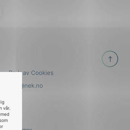
Til
toppen
Bruk av Cookies
nek@nek.no
lig
n vår.
, med
 som
or
by
Stem Agency