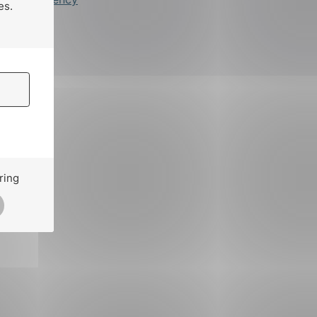
es.
ring