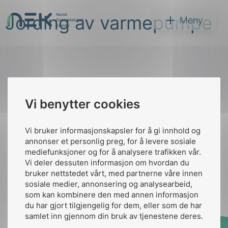
Hopp
Jording av varmepumpe
til
NEK
Meny
innhold
Til
Vi benytter cookies
Søk
toppen
Vi bruker informasjonskapsler for å gi innhold og
annonser et personlig preg, for å levere sosiale
Kontakt oss
mediefunksjoner og for å analysere trafikken vår.
Vi deler dessuten informasjon om hvordan du
Ansatte
Bruk av Cookies
bruker nettstedet vårt, med partnerne våre innen
arer
Kontakt
nek@nek.no
sosiale medier, annonsering og analysearbeid,
som kan kombinere den med annen informasjon
arder
du har gjort tilgjengelig for dem, eller som de har
apet
samlet inn gjennom din bruk av tjenestene deres.