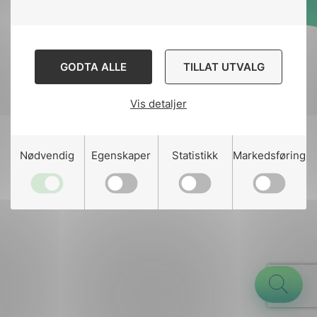
Designed and developed
by
Stem Agency
GODTA ALLE
TILLAT UTVALG
Vis detaljer
g
Nødvendig
Egenskaper
Statistikk
Markedsføring
n